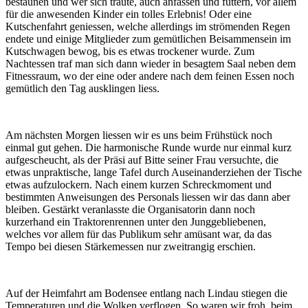
bestaunen und wer sich traute, auch anfassen und füttern, vor allem
für die anwesenden Kinder ein tolles Erlebnis! Oder eine
Kutschenfahrt geniessen, welche allerdings im strömenden Regen
endete und einige Mitglieder zum gemütlichen Beisammensein im
Kutschwagen bewog, bis es etwas trockener wurde. Zum
Nachtessen traf man sich dann wieder in besagtem Saal neben dem
Fitnessraum, wo der eine oder andere nach dem feinen Essen noch
gemütlich den Tag ausklingen liess.
Am nächsten Morgen liessen wir es uns beim Frühstück noch
einmal gut gehen. Die harmonische Runde wurde nur einmal kurz
aufgescheucht, als der Präsi auf Bitte seiner Frau versuchte, die
etwas unpraktische, lange Tafel durch Auseinanderziehen der Tische
etwas aufzulockern. Nach einem kurzen Schreckmoment und
bestimmten Anweisungen des Personals liessen wir das dann aber
bleiben. Gestärkt veranlasste die Organisatorin dann noch
kurzerhand ein Traktorenrennen unter den Junggebliebenen,
welches vor allem für das Publikum sehr amüsant war, da das
Tempo bei diesen Stärkemessen nur zweitrangig erschien.
Auf der Heimfahrt am Bodensee entlang nach Lindau stiegen die
Temperaturen und die Wolken verflogen. So waren wir froh, beim