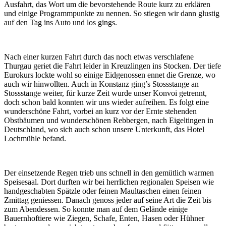
Ausfahrt, das Wort um die bevorstehende Route kurz zu erklären
und einige Programmpunkte zu nennen. So stiegen wir dann glustig
auf den Tag ins Auto und los gings.
Nach einer kurzen Fahrt durch das noch etwas verschlafene
Thurgau geriet die Fahrt leider in Kreuzlingen ins Stocken. Der tiefe
Eurokurs lockte wohl so einige Eidgenossen ennet die Grenze, wo
auch wir hinwollten. Auch in Konstanz ging’s Stossstange an
Stossstange weiter, für kurze Zeit wurde unser Konvoi getrennt,
doch schon bald konnten wir uns wieder aufreihen. Es folgt eine
wunderschöne Fahrt, vorbei an kurz vor der Ernte stehenden
Obstbäumen und wunderschönen Rebbergen, nach Eigeltingen in
Deutschland, wo sich auch schon unsere Unterkunft, das Hotel
Lochmühle befand.
Der einsetzende Regen trieb uns schnell in den gemütlich warmen
Speisesaal. Dort durften wir bei herrlichen regionalen Speisen wie
handgeschabten Spätzle oder feinen Maultaschen einen feinen
Zmittag geniessen. Danach genoss jeder auf seine Art die Zeit bis
zum Abendessen. So konnte man auf dem Gelände einige
Bauernhoftiere wie Ziegen, Schafe, Enten, Hasen oder Hühner