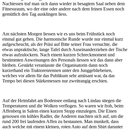
Nachtessen traf man sich dann wieder in besagtem Saal neben dem
Fitnessraum, wo der eine oder andere nach dem feinen Essen noch
gemütlich den Tag ausklingen liess.
Am nächsten Morgen liessen wir es uns beim Frühstück noch
einmal gut gehen. Die harmonische Runde wurde nur einmal kurz
aufgescheucht, als der Präsi auf Bitte seiner Frau versuchte, die
etwas unpraktische, lange Tafel durch Auseinanderziehen der Tische
etwas aufzulockern. Nach einem kurzen Schreckmoment und
bestimmten Anweisungen des Personals liessen wir das dann aber
bleiben. Gestärkt veranlasste die Organisatorin dann noch
kurzerhand ein Traktorenrennen unter den Junggebliebenen,
welches vor allem für das Publikum sehr amüsant war, da das
Tempo bei diesen Stärkemessen nur zweitrangig erschien.
Auf der Heimfahrt am Bodensee entlang nach Lindau stiegen die
Temperaturen und die Wolken verflogen. So waren wir froh, beim
Affenberg in Salem einen kurzen Stopp einzulegen. Die Einen
genossen ein kühles Radler, die Anderen machten sich auf, um die
rund 200 frei laufenden Affen zu bestaunen. Man munkelt, dass
auch welche mit einem kleinen, roten Auto auf dem Shirt darunter