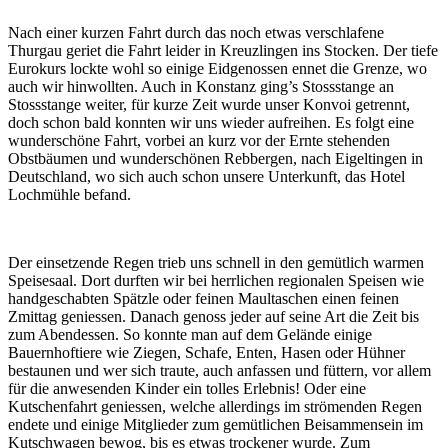
Nach einer kurzen Fahrt durch das noch etwas verschlafene
Thurgau geriet die Fahrt leider in Kreuzlingen ins Stocken. Der tiefe
Eurokurs lockte wohl so einige Eidgenossen ennet die Grenze, wo
auch wir hinwollten. Auch in Konstanz ging’s Stossstange an
Stossstange weiter, für kurze Zeit wurde unser Konvoi getrennt,
doch schon bald konnten wir uns wieder aufreihen. Es folgt eine
wunderschöne Fahrt, vorbei an kurz vor der Ernte stehenden
Obstbäumen und wunderschönen Rebbergen, nach Eigeltingen in
Deutschland, wo sich auch schon unsere Unterkunft, das Hotel
Lochmühle befand.
Der einsetzende Regen trieb uns schnell in den gemütlich warmen
Speisesaal. Dort durften wir bei herrlichen regionalen Speisen wie
handgeschabten Spätzle oder feinen Maultaschen einen feinen
Zmittag geniessen. Danach genoss jeder auf seine Art die Zeit bis
zum Abendessen. So konnte man auf dem Gelände einige
Bauernhoftiere wie Ziegen, Schafe, Enten, Hasen oder Hühner
bestaunen und wer sich traute, auch anfassen und füttern, vor allem
für die anwesenden Kinder ein tolles Erlebnis! Oder eine
Kutschenfahrt geniessen, welche allerdings im strömenden Regen
endete und einige Mitglieder zum gemütlichen Beisammensein im
Kutschwagen bewog, bis es etwas trockener wurde. Zum