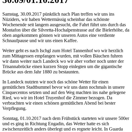
Samstag, 30.09.2017 pünktlich nach Plan treffen wir uns ins
Nüziders, wir haben Wettermässig scheinbar das schönste
Wochenende seit langem ausgesucht, die Fahrt führt uns durch das
Montafon über die Silvretta-Hochalpenstrasse auf die Bielerhöhe, da
oben angekommen gönnen wir unseren Autos eine verdiente
Schnaufpause und wir uns einen Kaffee.
Weiter geht es nach Ischgl zum Hotel Tannenhof wo wir herzlich
zum Mittagessen empfangen wurden, mit vollen Bäuchen fuhren
wir dann weiter nach Landeck wo wir aber vorher noch unter der
Trisannabrücke einen kurzen Stopp einlegten um die gigantische
Brücke aus dem Jahr 1880 zu bestaunten.
In Landeck nutzten wir noch das schöne Wetter für einen
gemütlichen Stadtbummel bevor wir uns dann nochmals in unsere
Cinquecentos setzten und auf den Weg machten ins nahe gelegene
Ried, wo wir im Hotel Truyenhof die Zimmer bezogen. Da
verbrachten wir einen schönen gemütlichen Abend bei bester
Verpflegung.
Sonntag, 01.10.2017 nach dem Frühstück starteten wir unsere 500er
und es ging in Richtung Engadin, das Wetter hatte es sich
zwischenzeitlich anders überlegt und es regnete leicht. In Guarda