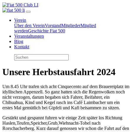
Verein
Über den Verein
Vorstand
Mitglieder
Mitglied
werden
Geschichte Fiat 500
Veranstaltungen
Blog
Kontakt
Unsere Herbstausfahrt 2024
Um 8.45 Uhr trafen sich acht Cinquecento auf dem Brauereiplatz im
idyllischen Appenzell. So ganz hatten sich die Regenwolken noch
nicht verzogen, darum begaben sich Fahrer, Beifahrer, ein
Chihuahua, Kind und Kegel rasch ins Café Laimbacher um ein
erstes Mal gemütlich bei Gipfeli und Kafi beisammen zu sitzen.
Gestärkt und gespannt fuhren wir einige Zeit später los Richtung
Haslen,Teufen,Speicher,Grub,Wiehnacht-Tobel nach
Rorschacherberg. Kurz darauf genossen wir schon die Fahrt auf den