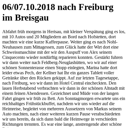
06/07.10.2018 nach Freiburg
im Breisgau
Abfahrt früh morgens in Herisau, mit kleiner Verspätung ging es los,
mit 10 Autos und 20 Mitgliedern an Bord nach Hofstetten, dort
machten wir eine kurze Kaffeepause. Weiter ging es nach Nohl-
Neuhausen zum Mittagessen, zum Glück hatte der Wirt dort eine
Schweissmaschine mit der wir den Auspuff von Alex seinem
Cinquecento wieder notdürftig reparieren konnten. Gestärkt fuhren
wir dann weiter nach Feldberg-Neuglashütten, wo wir auf einer
schönen Sonnenterasse einen Stopp einlegten, Marina hatte dort
leider etwas Pech, der Kellner hat Ihr ein ganzes Tablett voller
Getränke über den Rücken gekippt. Auf zur letzten Tagesetappe,
nach Freiburg, wo wir dann im Hotel Central eincheckten. Den
lauen Herbstabend verbrachten wir dann in der schönen Altstadt mit
einem feinen Abendessen. Gezeichnet und Müde von der langen
Fahrt gingen wir früh zu Bett. Am Sonntagmorgen erwartete uns ein
reichhaltiges Frühstückbuffet, nachdem wir uns wieder auf die
Heimreise, begleitet von mehreren Aussetzern von Markus seinem
Auto machten, nach einer weiteren kurzen Pause verabschiedeten
wir uns bereits, da sich dann bald die Heimwege in verschieden
Richtungen trennten. Es war eine lange, anstrengende aber schöne