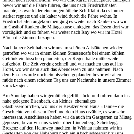
bevor wir auf die Fähre fuhren, die uns nach Friedrichshafen
brachte, es war leider eine ungemütliche Schifffahrt da es immer
stärker regnete und ein kalter wind durch die Fähre wehte. In
Friedrichshafen angekommen ging es weiter nach Ranken wo wir
im Gasthof Ranken die Mittagspause einlegten, das Essen dort war
vorzüglich und so fuhren wir weiter nach Isny wo wir im Hotel
Bären die Zimmer bezogen.
Nach kurzer Zeit haben wir uns im schönen Altstättchen wieder
getroffen wo wir in einem kleinen Strassencafe bei einem kühlen
Getränk ein bisschen plauderten, der Regen hatte mittlerweile
aufgehört. Die Zeit verging schnell und wir machten uns auf ins
Hotel, wo wir dann auch das Abendessen zu uns nahmen. Nach
dem Essen wurde noch ein bisschen geplaudert bevor wir allen
müde nach einem schönen Tag uns zur Nachtruhe in unsere Zimmer
zurückzogen.
Am Sonntag haben wir gemütlich gefrühstückt und fuhren dann ins
nahe gelegene Eisenbach, ein kleines, ehemaliges
Glasbläserdörfchen, wo uns der Besitzer vom Haus «Tanne» die
Geschichte von diesem Dorf und dem Haus erzählte, es war sehr
interessant. Anschliessen haben wir da auch im Gastgarten zu Mittag
gegessen, bevor wir uns wieder über Lindenberg, Scheidegg,
Bregenz auf den Heimweg machten, in Widnau nahmen wir im
Gastgarten von der Habsburg noch ein Abschiedsgetränk zu uns.