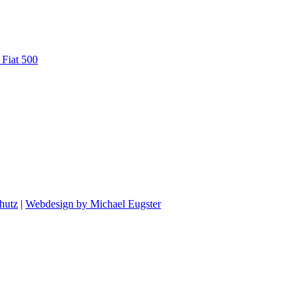
 Fiat 500
hutz
|
Webdesign by Michael Eugster