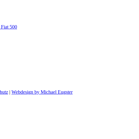
 Fiat 500
hutz
|
Webdesign by Michael Eugster