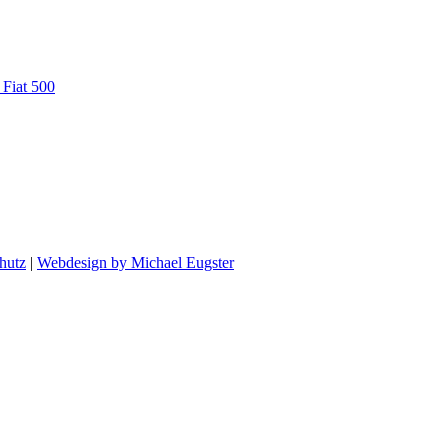
 Fiat 500
hutz
|
Webdesign by Michael Eugster