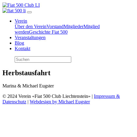
Verein
Über den Verein
Vorstand
Mitglieder
Mitglied
werden
Geschichte Fiat 500
Veranstaltungen
Blog
Kontakt
Herbstausfahrt
Marina & Michael Eugster
© 2024 Verein «Fiat 500 Club Liechtenstein» |
Impressum &
Datenschutz
|
Webdesign by Michael Eugster