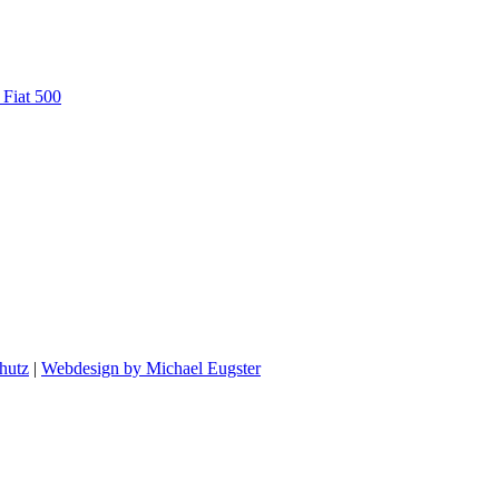
 Fiat 500
hutz
|
Webdesign by Michael Eugster